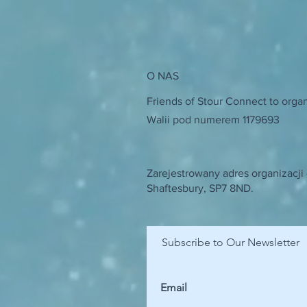
O NAS
Friends of Stour Connect to organ
Walii pod numerem 1179693
Zarejestrowany adres organizacji
Shaftesbury, SP7 8ND.
Subscribe to Our Newsletter