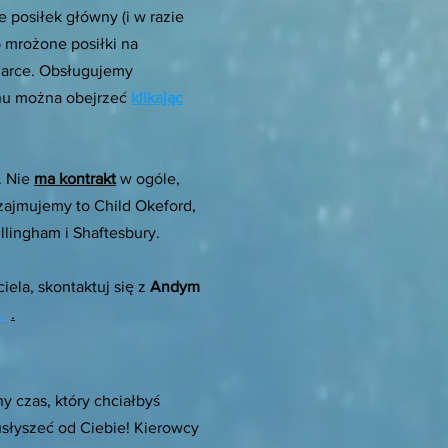
 posiłek główny (i w razie
 mrożone posiłki na
żarce. Obsługujemy
enu można obejrzeć
klikając
. Nie
ma kontrakt
w ogóle,
zajmujemy to Child Okeford,
llingham i Shaftesbury.
iela, skontaktuj się z
Andym
..
.
y czas, który chciałbyś
słyszeć od Ciebie! Kierowcy