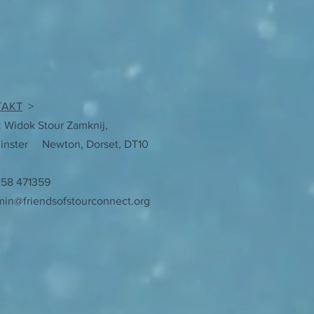
TAKT
>
: Widok Stour Zamknij,
inster
Newton, Dorset, DT10
258 471359
in@friendsofstourconnect.org