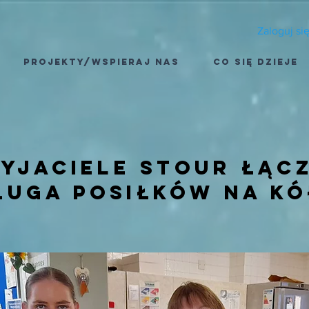
Zaloguj si
Projekty/Wspieraj nas
Co się dzieje
yjaciele stour łącz
ługa posiłków na k