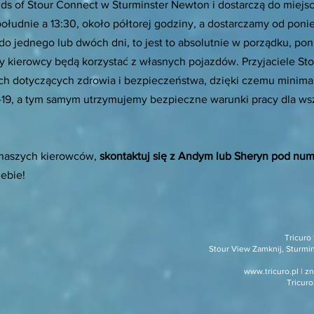
nds of Stour Connect w Sturminster Newton i dostarczą do miej
łudnie a 13:30, około półtorej godziny, a dostarczamy od poniedz
do jednego lub dwóch dni, to jest to absolutnie w porządku, p
y kierowcy będą korzystać z własnych pojazdów. Przyjaciele St
ch dotyczących zdrowia i bezpieczeństwa, dzięki czemu minima
-19, a tym samym utrzymujemy bezpieczne warunki pracy dla ws
z naszych kierowców,
skontaktuj się z Andym lub Sheryn pod nu
ebie!
Tricuro
Stour View Zamknij, Sturmi
www.tricuro.pl
| z
Tricur