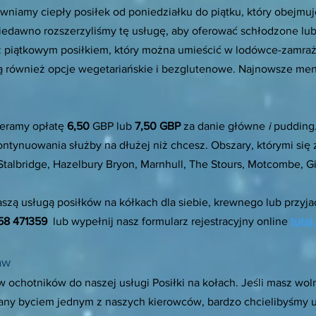
niamy ciepły posiłek od poniedziałku do piątku, który obejmuje
iedawno rozszerzyliśmy tę usługę, aby oferować schłodzone lub
 piątkowym posiłkiem, który można umieścić w lodówce-zamra
 są również opcje wegetariańskie i bezglutenowe. Najnowsze m
ieramy opłatę
6,50
GBP lub
7,50 GBP
za danie główne
i
pudding
ntynuowania służby na dłużej niż chcesz. Obszary, którymi się 
talbridge, Hazelbury Bryon, Marnhull, The Stours, Motcombe, Gi
aszą usługą posiłków na kółkach dla siebie, krewnego lub przyjac
58 471359
lub wypełnij nasz formularz rejestracyjny online
tutaj.
aw
ochotników do naszej usługi Posiłki na kołach. Jeśli masz woln
wany byciem jednym z naszych kierowców, bardzo chcielibyśmy u