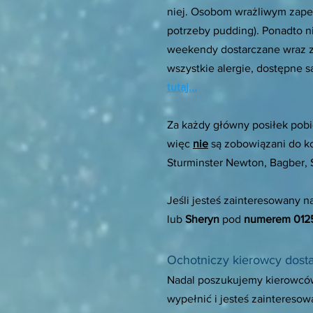
niej. Osobom wrażliwym zapew
potrzeby pudding). Ponadto n
weekendy dostarczane wraz z
wszystkie alergie, dostępne
tutaj...
Za każdy główny posiłek pob
więc
nie
są zobowiązani do ko
Sturminster Newton, Bagber, S
Jeśli jesteś zainteresowany n
lub
Sheryn
pod
numerem 012
Ochotniczy kierowcy dost
Nadal poszukujemy kierowców 
wypełnić i jesteś zaintereso