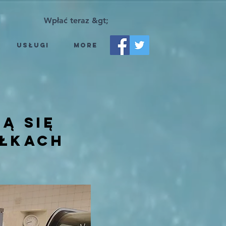
Wpłać teraz &gt;
ę
Usługi
More
ą się
ółkach