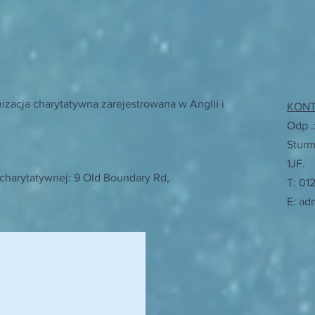
izacja charytatywna zarejestrowana w Anglii i
KON
Odp .
Sturm
1JF.
 charytatywnej: 9 Old Boundary Rd,
T: 01
E:
adm