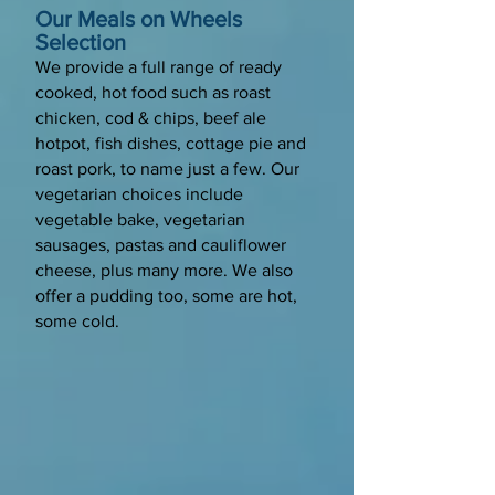
Our Meals on Wheels
Selection
We provide a full range of ready
cooked, hot food such as roast
chicken, cod & chips, beef ale
hotpot, fish dishes, cottage pie and
roast pork, to name just a few. Our
vegetarian choices include
vegetable bake, vegetarian
sausages, pastas and cauliflower
cheese, plus many more. We also
offer a pudding too, some are hot,
some cold.