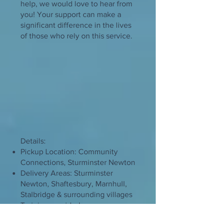
help, we would love to hear from
you! Your support can make a
significant difference in the lives
of those who rely on this service.
Details:
Pickup Location: Community
Connections, Sturminster Newton
Delivery Areas: Sturminster
Newton, Shaftesbury, Marnhull,
Stalbridge & surrounding villages
Training provided
Travel allowance