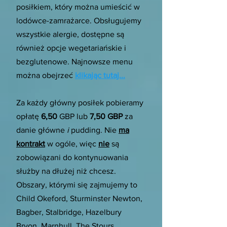
posiłkiem, który można umieścić w
lodówce-zamrażarce. Obsługujemy
wszystkie alergie, dostępne są
również opcje wegetariańskie i
bezglutenowe. Najnowsze menu
można obejrzeć
klikając tutaj...
Za każdy główny posiłek pobieramy
opłatę
6,50
GBP lub
7,50 GBP
za
danie główne
i
pudding. Nie
ma
kontrakt
w ogóle, więc
nie
są
zobowiązani do kontynuowania
służby na dłużej niż chcesz.
Obszary, którymi się zajmujemy to
Child Okeford, Sturminster Newton,
Bagber, Stalbridge, Hazelbury
Bryon, Marnhull, The Stours,