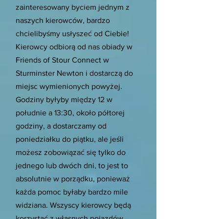
zainteresowany byciem jednym z
naszych kierowców, bardzo
chcielibyśmy usłyszeć od Ciebie!
Kierowcy odbiorą od nas obiady w
Friends of Stour Connect w
Sturminster Newton i dostarczą do
miejsc wymienionych powyżej.
Godziny byłyby między 12 w
południe a 13:30, około półtorej
godziny, a dostarczamy od
poniedziałku do piątku, ale jeśli
możesz zobowiązać się tylko do
jednego lub dwóch dni, to jest to
absolutnie w porządku, ponieważ
każda pomoc byłaby bardzo mile
widziana. Wszyscy kierowcy będą
korzystać z własnych pojazdów.