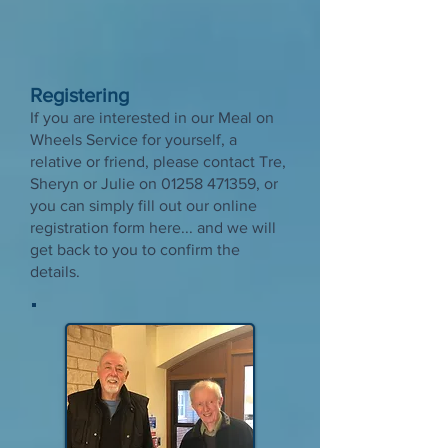
Registering
If you are interested in our Meal on
Wheels Service for yourself, a
relative or friend, please contact Tre,
Sheryn or Julie on
01258 471359
, or
you can simply fill out our online
registration form here... and we will
get back to you to confirm the
details.