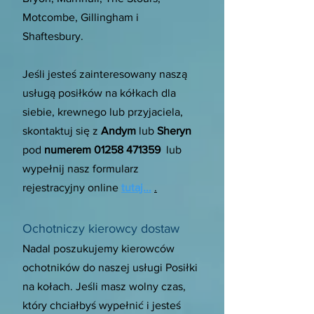
Motcombe, Gillingham i
Shaftesbury.
Jeśli jesteś zainteresowany naszą
usługą posiłków na kółkach dla
siebie, krewnego lub przyjaciela,
skontaktuj się z
Andym
lub
Sheryn
pod
numerem
01258 471359
lub
wypełnij nasz formularz
rejestracyjny online
tutaj...
.
Ochotniczy kierowcy dostaw
Nadal poszukujemy kierowców
ochotników do naszej usługi Posiłki
na kołach. Jeśli masz wolny czas,
który chciałbyś wypełnić i jesteś