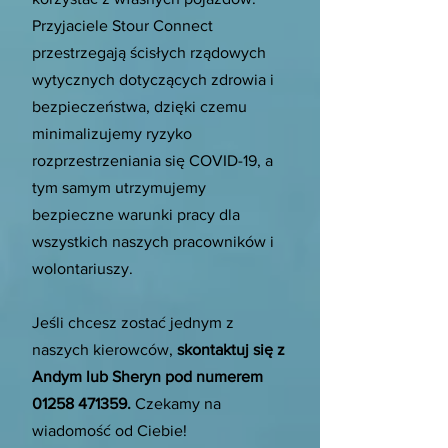
Przyjaciele Stour Connect
przestrzegają ścisłych rządowych
wytycznych dotyczących zdrowia i
bezpieczeństwa, dzięki czemu
minimalizujemy ryzyko
rozprzestrzeniania się COVID-19, a
tym samym utrzymujemy
bezpieczne warunki pracy dla
wszystkich naszych pracowników i
wolontariuszy.
Jeśli chcesz zostać jednym z
naszych kierowców,
skontaktuj się z
Andym lub Sheryn pod numerem
01258 471359
.
Czekamy na
wiadomość od Ciebie!